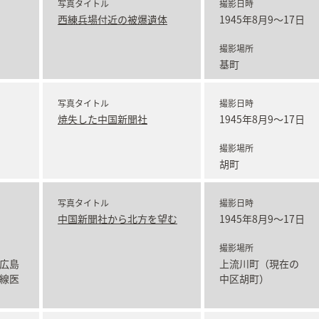
写真タイトル
撮影日時
西練兵場付近の被爆遺体
1945年8月9～17日
撮影場所
基町
写真タイトル
撮影日時
焼失した中国新聞社
1945年8月9～17日
撮影場所
胡町
写真タイトル
撮影日時
中国新聞社から北方を望む
1945年8月9～17日
撮影場所
広島
上流川町（現在の
線医
中区胡町）