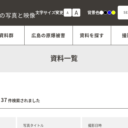
A
文字サイズ変更
背景色
A
白
黒
青
黄
年の写真と映像
資料群
広島の原爆被害
資料を探す
撮
資料一覧
37
件検索されました
写真タイトル
撮影日時