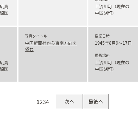
広島
上流川町（現在の
線医
中区胡町）
写真タイトル
撮影日時
中国新聞社から東南方向を
1945年8月9～17日
望む
撮影場所
広島
上流川町（現在の
線医
中区胡町）
1
2
3
4
次へ
最後へ