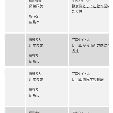
撮影者名
写真タイトル
尾糠政美
挺身隊として出動作業中
た女性
所有者
広島市
撮影者名
写真タイトル
川本俊雄
比治山から南西方向に全
ろす
所有者
広島市
撮影者名
写真タイトル
川本俊雄
比治山国民学校校庭
所有者
広島市
撮影者名
写真タイトル