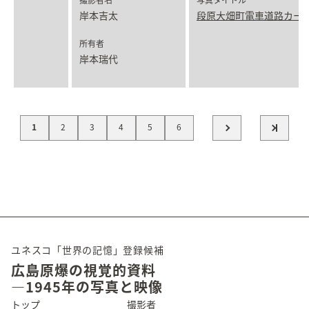
岸本吉太
段原大畑町電車道路カー
所有者
岸本瑞代
1
2
3
4
5
6
ユネスコ「世界の記憶」登録候補
広島原爆の視覚的資料
―1945年の写真と映像
トップ
撮影者