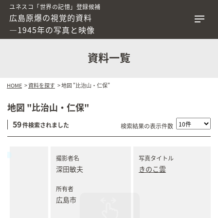
ユネスコ「世界の記憶」登録候補
広島原爆の視覚的資料
―1945年の写真と映像
資料一覧
HOME
>
資料を探す
> 地図 "比治山・仁保"
地図 "比治山・仁保"
59
件検索されました
検索結果の表示件数
撮影者名
写真タイトル
深田敏夫
きのこ雲
所有者
広島市