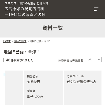
ユネスコ「世界の記憶」登録候補
広島原爆の視覚的資料
―1945年の写真と映像
資料一覧
HOME
>
資料を探す
> 地図 "己斐・草津"
地図 "己斐・草津"
46
件検索されました
検索結果の表示件数
撮影者名
写真タイトル
菊池俊吉
己斐復興祭の俵もみ
所有者
田子はるみ