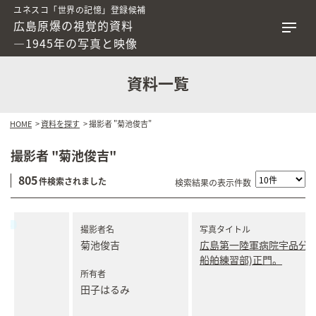
ユネスコ「世界の記憶」登録候補
広島原爆の視覚的資料
―1945年の写真と映像
資料一覧
HOME
>
資料を探す
> 撮影者 "菊池俊吉"
撮影者 "菊池俊吉"
805
件検索されました
検索結果の表示件数
撮影者名
写真タイトル
菊池俊吉
広島第一陸軍病院宇品分院
船舶練習部)正門。
所有者
田子はるみ