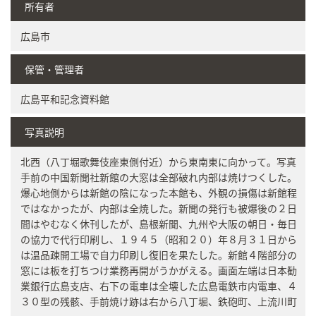
所有者
広島市
保管・管理者
広島平和記念資料館
写真説明
北西（八丁堀歌舞伎座東側付近）から東南東に向かって。写真
手前の中国新聞社新館の大窓は全部破れ内部は焼けつくした。
爆心地側からは新館の陰になった本館も、外観の損傷は新館程
ではなかったが、内部は全焼した。新聞の発行も被爆後の２日
間はやむなく休刊したが、島根新聞、九州や大阪の朝日・毎日
の協力で代行印刷し、１９４５（昭和２０）年８月３１日から
は温品疎開工場で自力印刷し復旧を果たした。新館４階部分の
窓には板を打ちつけ業務再開がうかがえる。画面左端は日本勧
業銀行広島支店、右下の電車は全壊した広島電鉄市内電車、４
３０型の残骸、手前焼け跡は右から八丁堀、鉄砲町、上流川町