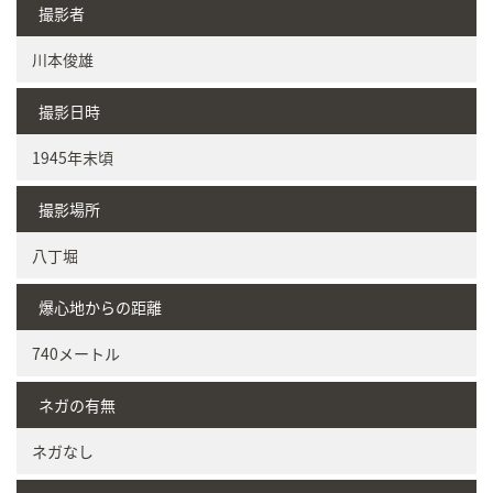
撮影者
川本俊雄
撮影日時
1945年末頃
撮影場所
八丁堀
爆心地からの距離
740メートル
ネガの有無
ネガなし