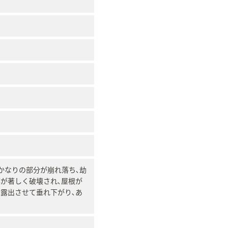
かなりの部分が崩れ落ち､劫
が著しく破壊され､屋根が
露出させて垂れ下がり､あ