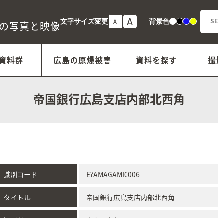
A
文字サイズ変更
背景色
A
白
黒
青
黄
年の写真と映像
資料群
広島の原爆被害
資料を探す
撮
帝国銀行広島支店内部北西角
識別コード
EYAMAGAMI0006
タイトル
帝国銀行広島支店内部北西角