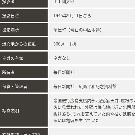
撮影者
山上圓太郎
撮影日時
1945年9月11日ごろ
撮影場所
革屋町（現在の中区本通）
爆心地からの距離
360メートル
ネガの有無
ネガなし
所有者
毎日新聞社
保管・管理者
毎日新聞社 広島平和記念資料館
帝国銀行広島支店内部北西角｡天井､屋根の
火に見舞われた｡外壁は爆心地に近い北西部
写真説明
抜け落ち､それを支えていた梁や柱が鉄筋を
るいは亀裂を生じていた
文献掲載・展示実績