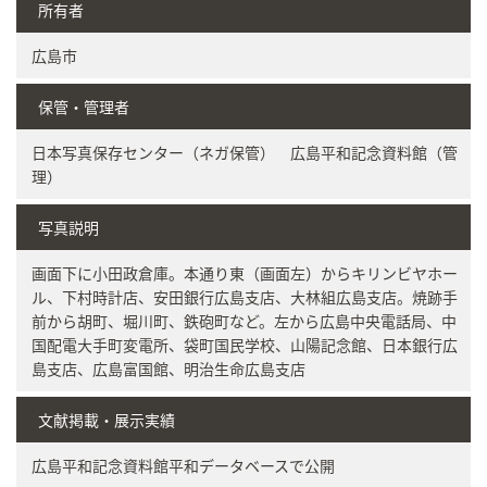
所有者
広島市
保管・管理者
日本写真保存センター（ネガ保管） 広島平和記念資料館（管
理）
写真説明
画面下に小田政倉庫。本通り東（画面左）からキリンビヤホー
ル、下村時計店、安田銀行広島支店、大林組広島支店。焼跡手
前から胡町、堀川町、鉄砲町など。左から広島中央電話局、中
国配電大手町変電所、袋町国民学校、山陽記念館、日本銀行広
島支店、広島富国館、明治生命広島支店
文献掲載・展示実績
広島平和記念資料館平和データベースで公開