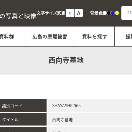
A
文字サイズ変更
背景色
A
白
黒
青
黄
年の写真と映像
資料群
広島の原爆被害
資料を探す
撮
西向寺墓地
識別コード
SHAYASHI0065
タイトル
西向寺墓地