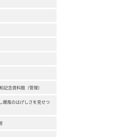
平和記念資料館（管理）
し爆風のはげしさを見せつ
開