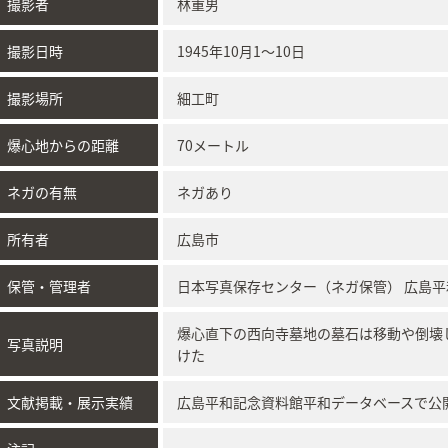
撮影者
林重男
撮影日時
1945年10月1～10日
撮影場所
細工町
爆心地からの距離
70メートル
ネガの有無
ネガあり
所有者
広島市
保管・管理者
日本写真保存センター（ネガ保管） 広島
爆心直下の西向寺墓地の墓石は移動や倒壊
写真説明
けた
文献掲載・展示実績
広島平和記念資料館平和データベースで公