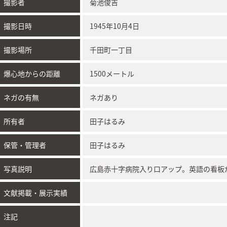
撮影者
菊池俊吉
撮影日時
1945年10月4日
撮影場所
千田町一丁目
爆心地からの距離
1500メートル
ネガの有無
ネガあり
所有者
田子はるみ
保管・管理者
田子はるみ
写真説明
広島赤十字病院入り口アップ。英語の看板
文献掲載・展示実績
注記