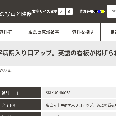
A
文字サイズ変更
背景色
A
白
黒
青
黄
年の写真と映像
資料群
広島の原爆被害
資料を探す
撮
字病院入り口アップ。英語の看板が掲げら
れている。
識別コード
SKIKUCHI0068
タイトル
広島赤十字病院入り口アップ。英語の看板