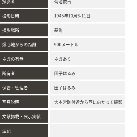
撮影者
菊池俊吉
撮影日時
1945年10月6-11日
撮影場所
基町
爆心地からの距離
900メートル
ネガの有無
ネガあり
所有者
田子はるみ
保管・管理者
田子はるみ
写真説明
大本営跡付近から西に向かって撮影
文献掲載・展示実績
注記