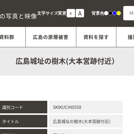
A
文字サイズ変更
背景色
A
白
黒
青
黄
年の写真と映像
資料群
広島の原爆被害
資料を探す
撮
広島城址の樹木(大本営跡付近）
識別コード
SKIKUCHI0558
タイトル
広島城址の樹木(大本営跡付近）