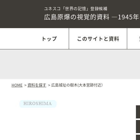
ユネスコ「世界の記憶」登録候補
広島原爆の視覚的資料
―1945
トップ
このサイトと資料
HOME
>
資料を探す
> 広島城址の樹木(大本営跡付近）