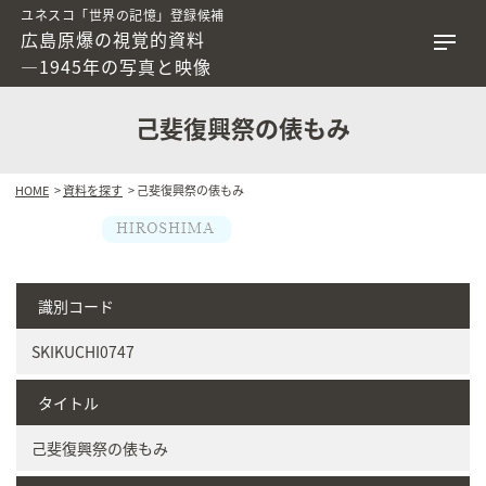
ユネスコ「世界の記憶」登録候補
広島原爆の視覚的資料
―1945年の写真と映像
己斐復興祭の俵もみ
HOME
>
資料を探す
> 己斐復興祭の俵もみ
識別コード
SKIKUCHI0747
タイトル
己斐復興祭の俵もみ