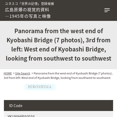
ユネスコ「世界の記憶」登録候補
広島原爆の視覚的資料
―1945年の写真と映像
Panorama from the west end of
Kyobashi Bridge (7 photos), 3rd from
left: West end of Kyobashi Bridge,
looking from southwest to southwest
HOME
>
Site Search
> Panorama from the west end of Kyobashi Bridge (7 photos),
3rd from left: West end of Kyobashi Bridge, looking from southwest to southwest
ID Code
YKUNIHIRA0034