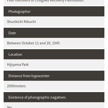
Four members of Chugoku Recovery Foundation.
Photographer
Shunkichi Kikuchi
Date
Between October 11 and 20, 1945
Location
Hijiyama Park
Distance from hypocenter
2000meters
Existence of phorographic nagatives
Yes