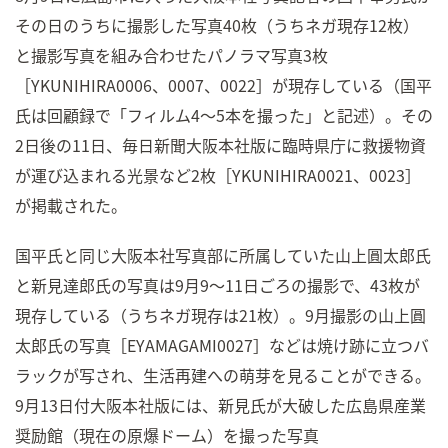
その日のうちに撮影した写真40枚（うちネガ現存12枚）
と撮影写真を組み合わせたパノラマ写真3枚
［YKUNIHIRA0006、0007、0022］が現存している（国平
氏は回顧録で「フィルム4～5本を撮った」と記述）。その
2日後の11日、毎日新聞大阪本社版に臨時県庁に救援物資
が運び込まれる光景など2枚［YKUNIHIRA0021、0023］
が掲載された。
国平氏と同じ大阪本社写真部に所属していた山上圓太郎氏
と新見達郎氏の写真は9月9～11日ごろの撮影で、43枚が
現存している（うちネガ現存は21枚）。9月撮影の山上圓
太郎氏の写真［EYAMAGAMI0027］などは焼け跡に立つバ
ラックが写され、生活再建への萌芽を見ることができる。
9月13日付大阪本社版には、新見氏が大破した広島県産業
奨励館（現在の原爆ドーム）を撮った写真