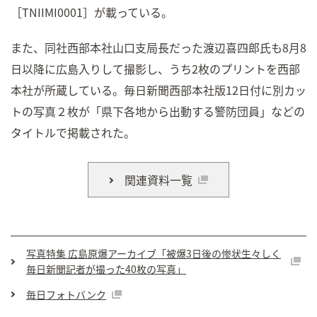
［TNIIMI0001］が載っている。
また、同社西部本社山口支局長だった渡辺喜四郎氏も8月8
日以降に広島入りして撮影し、うち2枚のプリントを西部
本社が所蔵している。毎日新聞西部本社版12日付に別カッ
トの写真２枚が「県下各地から出動する警防団員」などの
タイトルで掲載された。
関連資料一覧
写真特集 広島原爆アーカイブ「被爆3日後の惨状生々しく
毎日新聞記者が撮った40枚の写真」
毎日フォトバンク