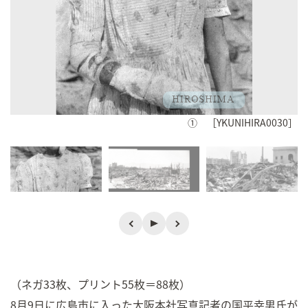
① ［YKUNIHIRA0030］
（ネガ33枚、プリント55枚＝88枚）
8月9日に広島市に入った大阪本社写真記者の国平幸男氏が